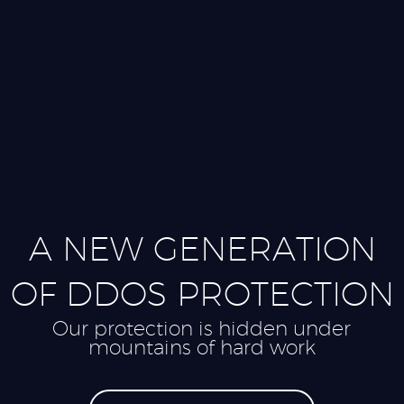
A
N
E
W
G
E
N
E
R
A
T
I
O
N
O
F
D
D
O
S
P
R
O
T
E
C
T
I
O
N
O
u
r
p
r
o
t
e
c
t
i
o
n
i
s
h
i
d
d
e
n
u
n
d
e
r
m
o
u
n
t
a
i
n
s
o
f
h
a
r
d
w
o
r
k